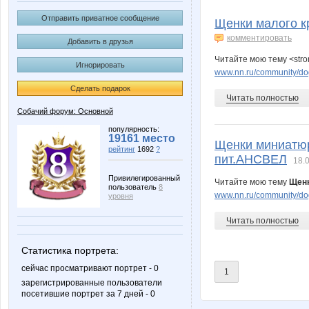
artlasernn.ru
оляр
Отправить приватное сообщение
Щенки малого к
комментировать
Добавить в друзья
Читайте мою тему <stro
Игнорировать
www.nn.ru/community/do
Сделать подарок
Читать полностью
Собачий форум: Основной
популярность:
19161 место
Щенки миниатюр
рейтинг
1692
?
пит.АНСВЕЛ
18.
Привилегированный
Читайте мою тему
Щенк
пользователь
8
www.nn.ru/community/dog
уровня
Читать полностью
Статистика портрета:
сейчас просматривают портрет - 0
1
зарегистрированные пользователи
посетившие портрет за 7 дней - 0