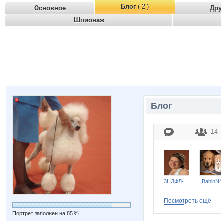
Блог
( 2 )
Основное
Др
Шпионаж
Блог
14
3НДФЛ-НН
BabinN
Посмотреть ещё
Портрет заполнен на 85 %